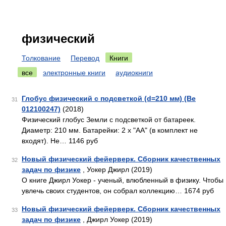
физический
Толкование
Перевод
Книги
все
электронные книги
аудиокниги
Глобус физический с подсветкой (d=210 мм) (Ве
31
012100247)
(2018)
Физический глобус Земли с подсветкой от батареек.
Диаметр: 210 мм. Батарейки: 2 х "АА" (в комплект не
входят). Не… 1146 руб
Новый физический фейерверк. Сборник качественных
32
задач по физике
, Уокер Джирл (2019)
О книге Джирл Уокер - ученый, влюбленный в физику. Чтобы
увлечь своих студентов, он собрал коллекцию… 1674 руб
Новый физический фейерверк. Сборник качественных
33
задач по физике
, Джирл Уокер (2019)